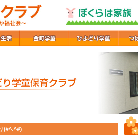
^.^#)