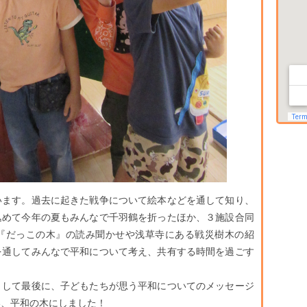
います。過去に起きた戦争について絵本などを通して知り、
込めて今年の夏もみんなで千羽鶴を折ったほか、３施設合同
『だっこの木』の読み聞かせや浅草寺にある戦災樹木の紹
を通してみんなで平和について考え、共有する時間を過ごす
として最後に、子どもたちが思う平和についてのメッセージ
い、平和の木にしました！