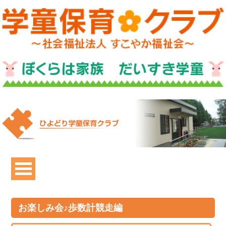
お楽しみ会♪歩数計競走編