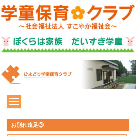
お別れ遠足③