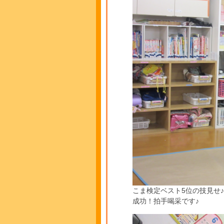
こま検定ベスト5位の技見せ
成功！拍手喝采です♪