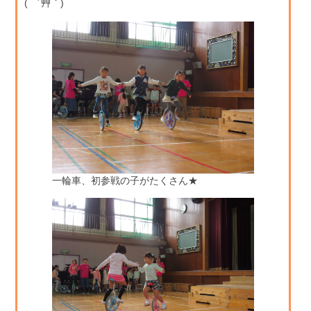
( ´艸｀)
一輪車、初参戦の子がたくさん★