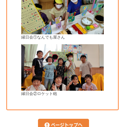
縁日会①なんでも屋さん
縁日会②ロケット砲