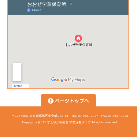
〒125-0041 東京都葛飾区東金町1-33-15 TEL 03-3627-2927 FAX 03-3627-2928
Copyright(c)2015 すこやか福祉会 学童保育クラブ All rights reserved.