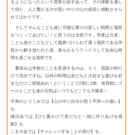
るようになったという背景が必ずあって、その体験を通し
て得た、人と繋がる力や思いやりの心の成長に感動させら
れてばかりです。
そしてそんなこども達に可能な限りの楽しい時間と場所
をつくってあげたい！と思うのは当然です。学童は元来、
こども達がこどもとして義務づけられて通う場所である学
校から解き放たれた後、身も心もリラックスして自由な時
間を過ごせる場所です。
夏休みは学校のことを意識するのは、そう、宿題の時だ
けで充分ですね。以外の時間は友だちと大好きな遊びを好
きなだけご堪能あれ！ということで2階に1階、体育館にプ
ールとこども達の元気はいつでもどこでも大爆発！
平和のとりくみでは【心の中に自分が想う平和への願い】
を。
縁日会では【ひと夏かけて友だちと一緒に作りあげる感
動】を。
こま大会では【チャレンジすることの喜び】を。