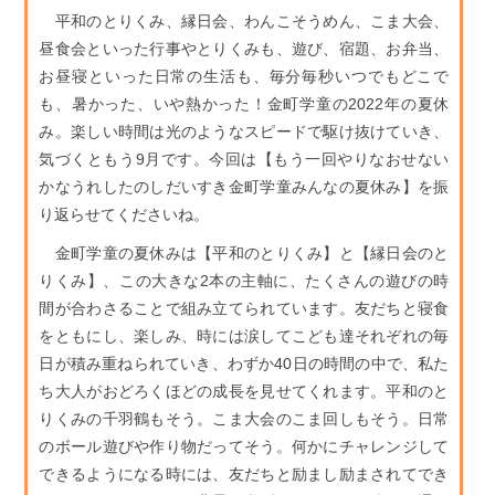
平和のとりくみ、縁日会、わんこそうめん、こま大会、
昼食会といった行事やとりくみも、遊び、宿題、お弁当、
お昼寝といった日常の生活も、毎分毎秒いつでもどこで
も、暑かった、いや熱かった！金町学童の2022年の夏休
み。楽しい時間は光のようなスピードで駆け抜けていき、
気づくともう9月です。今回は【もう一回やりなおせない
かなうれしたのしだいすき金町学童みんなの夏休み】を振
り返らせてくださいね。
金町学童の夏休みは【平和のとりくみ】と【縁日会のと
りくみ】、この大きな2本の主軸に、たくさんの遊びの時
間が合わさることで組み立てられています。友だちと寝食
をともにし、楽しみ、時には涙してこども達それぞれの毎
日が積み重ねられていき、わずか40日の時間の中で、私た
ち大人がおどろくほどの成長を見せてくれます。平和のと
りくみの千羽鶴もそう。こま大会のこま回しもそう。日常
のボール遊びや作り物だってそう。何かにチャレンジして
できるようになる時には、友だちと励まし励まされてでき