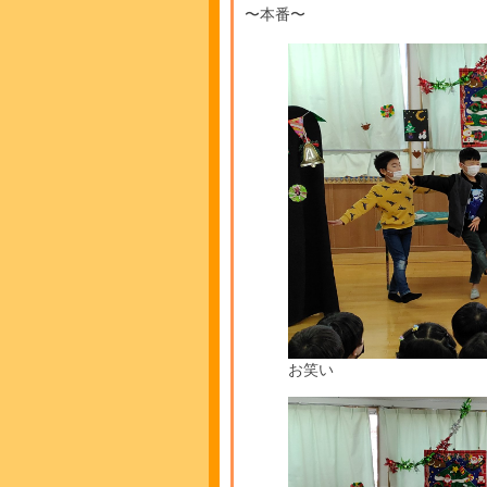
〜本番〜
お笑い