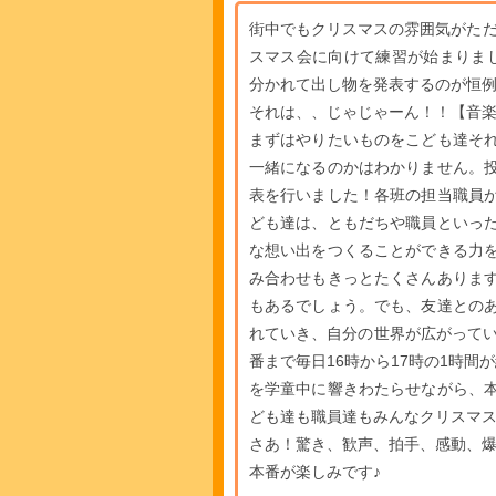
街中でもクリスマスの雰囲気がただ
スマス会に向けて練習が始まりま
分かれて出し物を発表するのが恒
それは、、じゃじゃーん！！【音楽
まずはやりたいものをこども達そ
一緒になるのかはわかりません。
表を行いました！各班の担当職員
ども達は、ともだちや職員といっ
な想い出をつくることができる力
み合わせもきっとたくさんありま
もあるでしょう。でも、友達との
れていき、自分の世界が広がってい
番まで毎日16時から17時の1時
を学童中に響きわたらせながら、
ども達も職員達もみんなクリスマス
さあ！驚き、歓声、拍手、感動、爆
本番が楽しみです♪