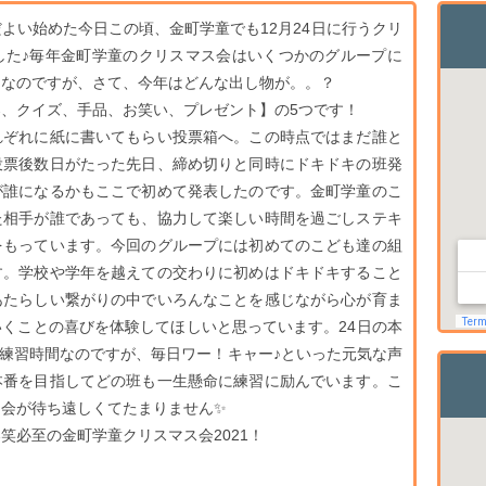
よい始めた今日この頃、金町学童でも12月24日に行うクリ
した♪毎年金町学童のクリスマス会はいくつかのグループに
例なのですが、さて、今年はどんな出し物が。。？
、クイズ、手品、お笑い、プレゼント】の5つです！
れぞれに紙に書いてもらい投票箱へ。この時点ではまだ誰と
投票後数日がたった先日、締め切りと同時にドキドキの班発
が誰になるかもここで初めて発表したのです。金町学童のこ
た相手が誰であっても、協力して楽しい時間を過ごしステキ
をもっています。今回のグループには初めてのこども達の組
す。学校や学年を越えての交わりに初めはドキドキすること
あたらしい繋がりの中でいろんなことを感じながら心が育ま
くことの喜びを体験してほしいと思っています。24日の本
間が練習時間なのですが、毎日ワー！キャー♪といった元気な声
本番を目指してどの班も一生懸命に練習に励んでいます。こ
会が待ち遠しくてたまりません✨
笑必至の金町学童クリスマス会2021！